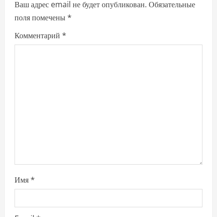
i
Ваш адрес email не будет опубликован.
Обязательные
поля помечены
*
g
Комментарий
*
a
t
i
o
n
Имя
*