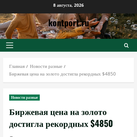
Перейти
8 августа, 2026
к
kontport.ru
содержимому
Семья, быт, ремонт, отношения
Основное
меню
Главная
Новости разные
Биржевая цена на золото достигла рекордных $4850
Новости разные
Биржевая цена на золото
достигла рекордных $4850