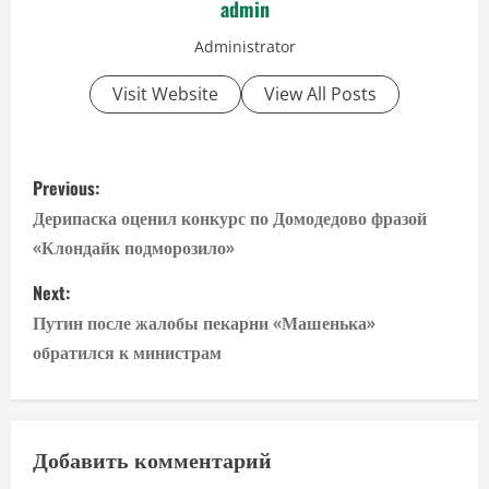
admin
Administrator
Visit Website
View All Posts
P
Previous:
o
Дерипаска оценил конкурс по Домодедово фразой
«Клондайк подморозило»
s
Next:
t
Путин после жалобы пекарни «Машенька»
n
обратился к министрам
a
v
Добавить комментарий