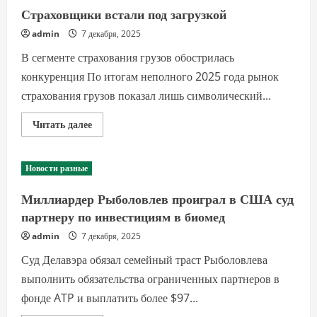
Страховщики встали под загрузкой
admin
7 декабря, 2025
В сегменте страхования грузов обострилась
конкуренция По итогам неполного 2025 года рынок
страхования грузов показал лишь символический...
Прочитать
Читать далее
больше
о
Страховщики
встали
Новости разные
под
загрузкой
Миллиардер Рыболовлев проиграл в США суд
партнеру по инвестициям в биомед
admin
7 декабря, 2025
Суд Делавэра обязал семейный траст Рыболовлева
выполнить обязательства ограниченных партнеров в
фонде ATP и выплатить более $97...