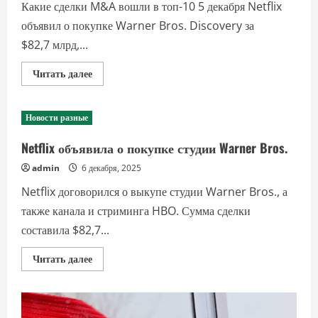
Какие сделки M&A вошли в топ-10 5 декабря Netflix
объявил о покупке Warner Bros. Discovery за
$82,7 млрд,...
Прочитать
Читать далее
больше
о
Крупнейшие
слияния
Новости разные
и
поглощения
2025
Netflix объявила о покупке студии Warner Bros.
года
admin
6 декабря, 2025
Netflix договорился о выкупе студии Warner Bros., а
также канала и стриминга HBO. Сумма сделки
составила $82,7...
Прочитать
Читать далее
больше
о
Netflix
объявила
о
покупке