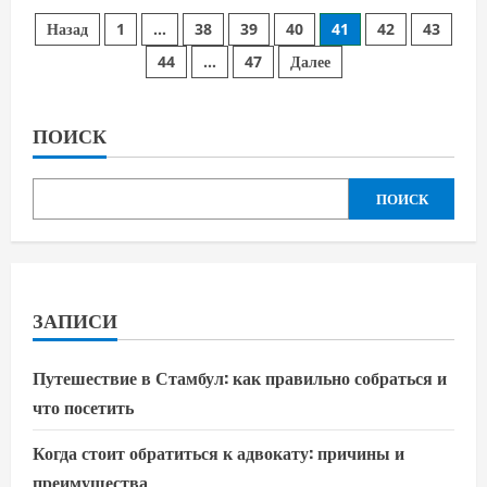
Reuters
Пагинация
узнал
Назад
1
…
38
39
40
41
42
43
о
заявке
44
…
47
Далее
записей
венгерской
компании
на
активы
ЛУКОЙЛа
ПОИСК
ПОИСК
ЗАПИСИ
Путешествие в Стамбул: как правильно собраться и
что посетить
Когда стоит обратиться к адвокату: причины и
преимущества