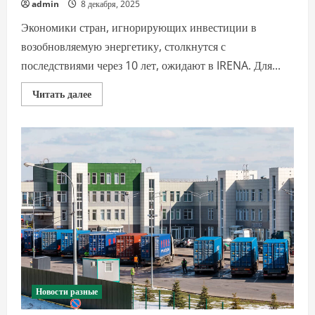
admin
8 декабря, 2025
Экономики стран, игнорирующих инвестиции в
возобновляемую энергетику, столкнутся с
последствиями через 10 лет, ожидают в IRENA. Для...
Прочитать
Читать далее
больше
о
Глава
IRENA
предсказал
последствия
недоинвестирования
в
«чистую»
энергию
Новости разные