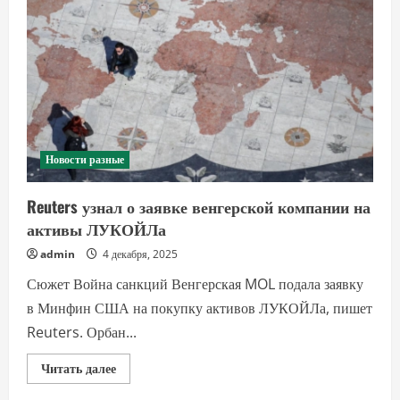
Новости разные
Reuters узнал о заявке венгерской компании на
активы ЛУКОЙЛа
admin
4 декабря, 2025
Сюжет Война санкций Венгерская MOL подала заявку
в Минфин США на покупку активов ЛУКОЙЛа, пишет
Reuters. Орбан...
Прочитать
Читать далее
больше
о