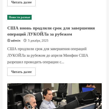
Прочитать
Читать далее
больше
о
ЦБ
прорвал
Новости разные
укрепление
США вновь продлили срок для завершения
операций ЛУКОЙЛа за рубежом
admin
5 декабря, 2025
США продлили срок для завершения операций
ЛУКОЙЛа за рубежом до апреля Минфин США
разрешил проводить операции с...
Прочитать
Читать далее
больше
о
США
вновь
продлили
срок
для
завершения
операций
ЛУКОЙЛа
за