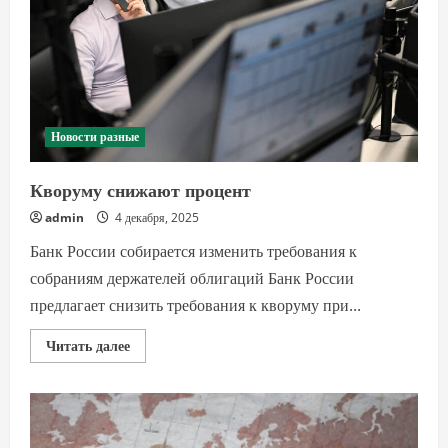
рубежом
Новости разные
Кворуму снижают процент
admin
4 декабря, 2025
Банк России собирается изменить требования к
собраниям держателей облигаций Банк России
предлагает снизить требования к кворуму при...
Прочитать
Читать далее
больше
о
Кворуму
снижают
процент