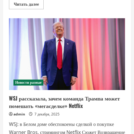
Прочитать
Читать далее
больше
о
Миллиардер
Рыболовлев
проиграл
в
США
суд
партнеру
по
инвестициям
в
биомед
Новости разные
WSJ рассказала, зачем команда Трампа может
помешать «мегасделке» Netflix
admin
7 декабря, 2025
WSJ: в Белом доме обеспокоены сделкой о покупке
Warner Bros. стримингом Netflix Сюжет Возвращение