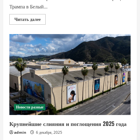
Трампа в Белый...
Прочитать
Читать далее
больше
о
WSJ
рассказала,
зачем
команда
Трампа
может
помешать
«мегасделке»
Netflix
Новости разные
Крупнейшие слияния и поглощения 2025 года
admin
6 декабря, 2025