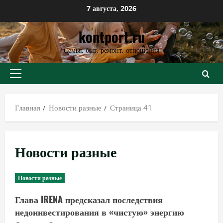
Перейти
7 августа, 2026
к
kontport.ru
содержимому
Семья, быт, ремонт, отношения
Основное
меню
Главная
Новости разные
Страница 41
Новости разные
Новости разные
Глава IRENA предсказал последствия
недоинвестирования в «чистую» энергию