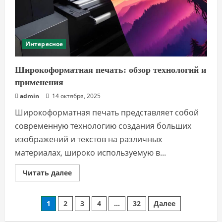
Интересное
Широкоформатная печать: обзор технологий и
применения
admin
14 октября, 2025
Широкоформатная печать представляет собой
современную технологию создания больших
изображений и текстов на различных
материалах, широко используемую в...
Прочитать
Читать далее
больше
о
Широкоформатная
печать:
Пагинация
1
2
3
4
…
32
Далее
обзор
технологий
и