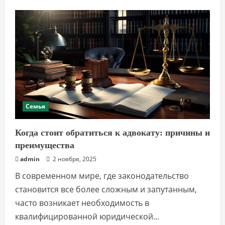
Путешествие
в
Стамбул:
как
правильно
собраться
и
что
посетить
Семья
Когда стоит обратиться к адвокату: причины и
преимущества
admin
2 ноября, 2025
В современном мире, где законодательство
становится все более сложным и запутанным,
часто возникает необходимость в
квалифицированной юридической...