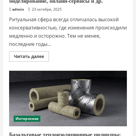
моделирование, онлайн-сервисы и др.
admin
23 октября, 2025
Ритуальная сфера всегда отличалась высокой
консервативностью, где изменения происходили
медленно и осторожно. Тем не менее,
последние годы...
Прочитать
Читать далее
больше
о
Новые
технологии
в
ритуальной
сфере:
3D-
моделирование,
онлайн-
сервисы
и
др.
Интересное
Базальтовые теплоизоляционные цилиндры: