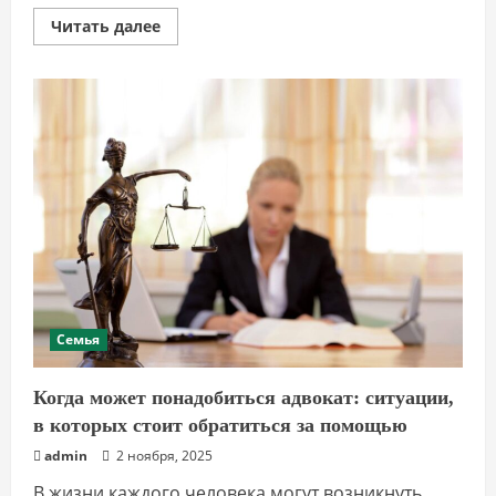
Прочитать
Читать далее
больше
о
Когда
стоит
обратиться
к
адвокату:
причины
и
преимущества
Семья
Когда может понадобиться адвокат: ситуации,
в которых стоит обратиться за помощью
admin
2 ноября, 2025
В жизни каждого человека могут возникнуть