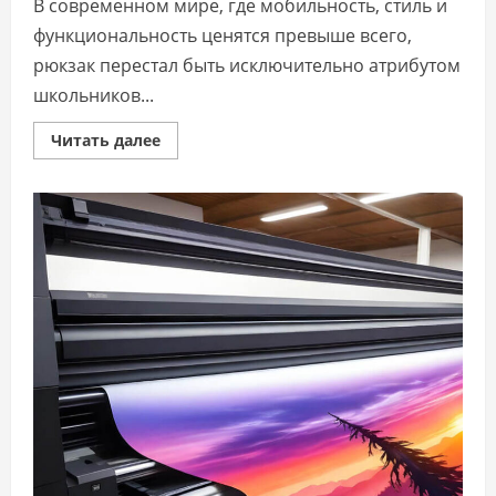
В современном мире, где мобильность, стиль и
функциональность ценятся превыше всего,
рюкзак перестал быть исключительно атрибутом
школьников...
Прочитать
Читать далее
больше
о
Рюкзак
Guess
женский:
стиль
и
практичность
в
одном
аксессуаре