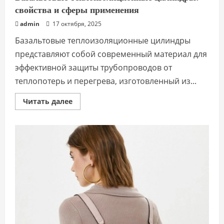
свойства и сферы применения
admin
17 октября, 2025
Базальтовые теплоизоляционные цилиндры
представляют собой современный материал для
эффективной защиты трубопроводов от
теплопотерь и перегрева, изготовленный из...
Прочитать
Читать далее
больше
о
Базальтовые
теплоизоляционные
цилиндры:
свойства
и
сферы
применения