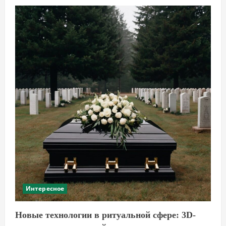
Дизайн
интерьера
с
ламинатом:
для
каких
стилей
он
идеально
подходит
Интересное
Новые технологии в ритуальной сфере: 3D-