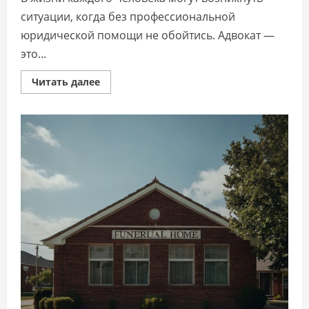
ситуации, когда без профессиональной
юридической помощи не обойтись. Адвокат —
это...
Прочитать
Читать далее
больше
о
Когда
может
понадобиться
адвокат:
ситуации,
в
которых
стоит
обратиться
за
помощью