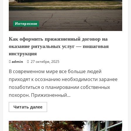
Интересное
Как оформить прижизненный договор на
оказание ритуальных услуг — пошаговая
инструкция
admin
27 октября, 2025
В современном мире все больше людей
приходят к осознанию необходимости заранее
позаботиться о планировании собственных
похорон. Прижизненный...
Прочитать
Читать далее
больше
о
Как
оформить
прижизненный